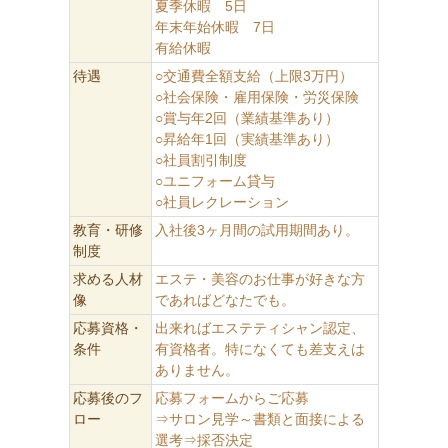
夏季休暇 5日
年末年始休暇 7日
有給休暇
待遇
○交通費全額支給（上限3万円）
○社会保険・雇用保険・労災保険
○賞与年2回（業績基準あり）
○昇給年1回（実績基準あり）
○社員割引制度
○ユニフォーム貸与
○社員レクレーション
教育・研修
入社後3ヶ月間の試用期間あり。
制度
求める人材
エステ・美容のお仕事が好きな方
像
であればどなたでも。
応募資格・
出来ればエステティシャン認定、
条件
有資格者。特になくても差支えは
ありません。
応募後のフ
応募フォームからご応募
ロー
⇒サロン見学～書類と面接による
選考⇒採否決定